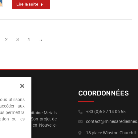
Lire la suite
2
3
4
→
COORDONNÉES
ous utilisons
 accéder aux
+33 (0)5 87 14 06 55
ous permettra
é canadienne Aquitaine Metals
ation ou les
ration minérale. Son projet de
contact@minesarediennes.
la Haute-Vienne en Nouvelle-
18 place Winston Churchill