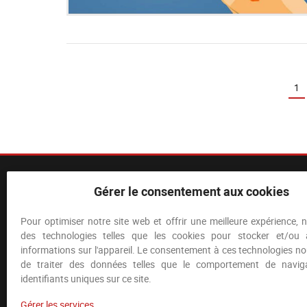
1
Gérer le consentement aux cookies
Pour optimiser notre site web et offrir une meilleure expérience, n
des technologies telles que les cookies pour stocker et/ou
informations sur l'appareil. Le consentement à ces technologies n
La Compagnie des Mines Arédiennes, filiale de la sociét
de traiter des données telles que le comportement de navig
Corp., est une société française spécialisée dans l’explo
recherche de mines se situe dans le département de 
identifiants uniques sur ce site.
Aquitaine.
Gérer les services