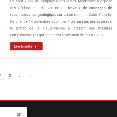
En août 2024, la Compagnie des Mines Arédiennes a déposé
des déclarations d’ouverture de
travaux de sondages de
reconnaissance géologique
sur la commune de Saint-Yrieix-la-
Perche. Le 14 novembre 2024, par trois
arrêtés préfectoraux
,
le préfet de la Haute-Vienne a prescrit des mesures
complémentaires qui encadrent l’exécution de ces travaux.
Lire la suite
1
2
3
→